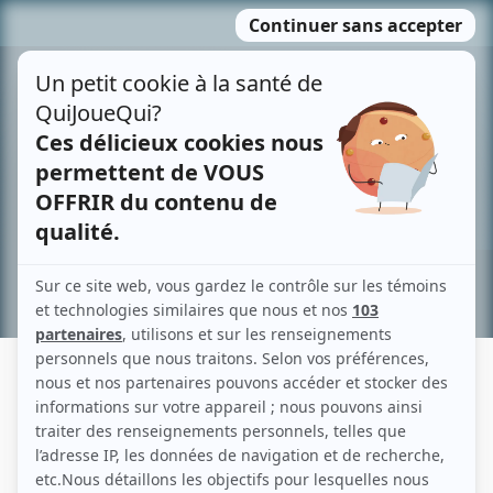
Passer
MENU
au
contenu
Recherche avancée »
MICHOUE SYLVAIN
Liens
Fiche de Michoue Sylvain sur Showbizz.net