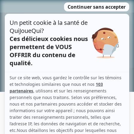
Passer
MENU
au
contenu
Recherche avancée »
MICHELINE DAHLANDER
Liens
Fiche de Micheline Dahlander sur Showbizz.net