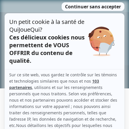
Passer
MENU
au
contenu
Recherche avancée »
MICHEL WINOGRADOFF
Liens
Fiche de Michel Winogradoff sur Showbizz.net