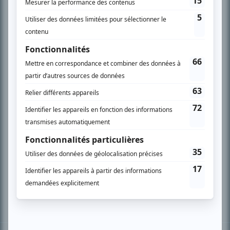
PLAN DU SITE
Accueil
Liste des oeuvres
Liste des comédiens
Recherche avancée
À propos
Nous contacter
Termes et conditions
Politique de confidentialité
Gestion du consentement