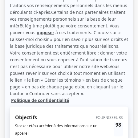
(Source: Photo: Marie-Claude Meilleur)
Liens
Fiche de Michel Rivard sur Showbizz.net
Personnages
L'oeil du cyclone
(
Bernard Gagnon
2026
)