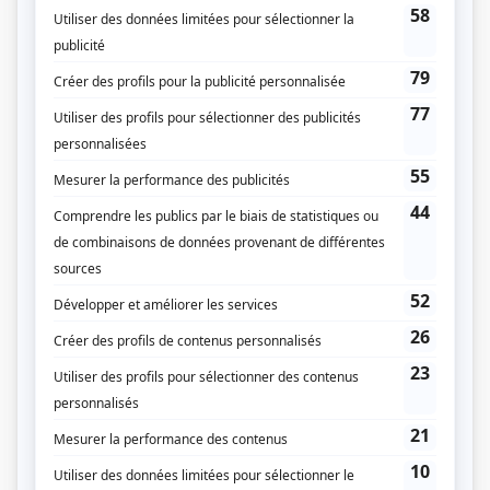
Chef d'orchestre
(
Lui-même
)
Nuit blanche II
(
Bertrand Desmarais en 2021
)
Nuit blanche
(
Bertrand Desmarais
)
L'origine de mes espèces, la genèse
(
Michel Rivard
)
Léo
(
Dans son propre rôle
)
30 vies
(
Lucien Picard
2012
)
Tout sur moi
(
Michel Rivard
)
Scoop
(
Harold Nicolas
)
CTYVON
(
Interviewer
)
Maria Chapdelaine
(
Médecin
)
Rue des Pignons
(
Laurent Jarry
)
CF-RCK
(
Rôle inconnu
)
Autres contributions
L'origine de mes espèces, la genèse
Auteur