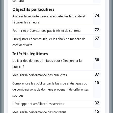
spécialité: la télé québécoise. On peut l’entendre régulièrement commenter
l’actualité télévisuelle au 98,5.
En savoir plus »
SUR LE RÉSEAU BIZZ MÉDIA
PLAN DU SITE
Accueil
Liste des oeuvres
Liste des comédiens
Recherche avancée
À propos
Nous contacter