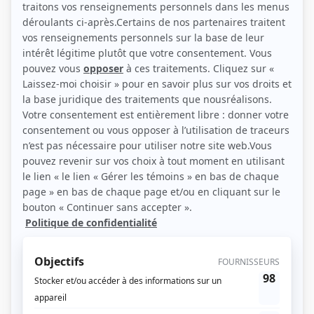
(Photo: Julie Perreault)
Liens
Fiche de Michel Olivier Girard sur Showbizz.net
Personnages
Sans rendez-vous
(
Benoît
)