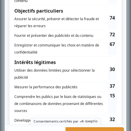
PLAN DU SITE
Accueil
Liste des oeuvres
Liste des comédiens
Recherche avancée
À propos
Nous contacter
Termes et conditions
Politique de confidentialité
Gestion du consentement