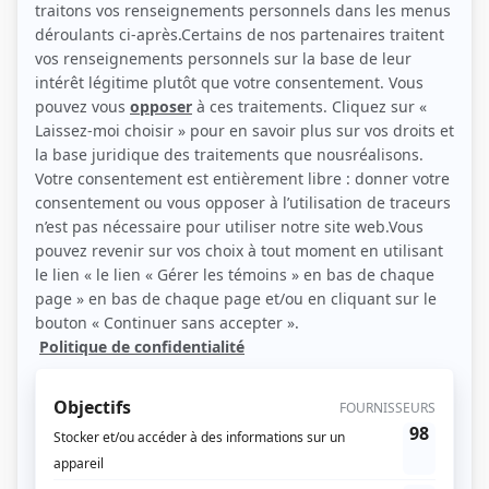
(Source: Happy Geeks Media / Serge Cloutier)
Liens
Fiche de Michel Mpambara sur Showbizz.net
Personnages
Qui a poussé Mélodie?
(
Psychologue
)
Comme des têtes pas de poule
(
Abdou
)
Le temps des framboises
(
Abbé André
)
Les pêcheurs
(
Michel Mpambara
2014
)
Ramdam
(
Momo
)