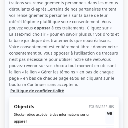
(Source: BIZZ Média. Photographe : Patrick Lamarche.)
Liens
Fiche de Michel Marc Bouchard sur Showbizz.net
Personnages
L'histoire de l'oie
(
Employé
)
Autres contributions