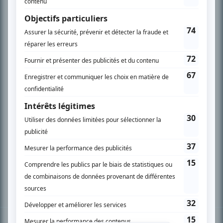
PLAN DU SITE
Accueil
Liste des oeuvres
Liste des comédiens
Recherche avancée
À propos
Nous contacter
Termes et conditions
Politique de confidentialité
Gestion du consentement