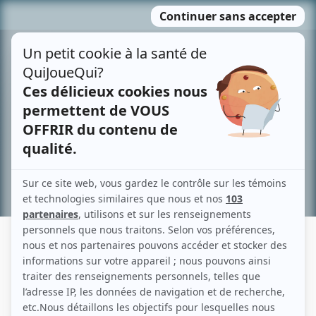
Passer
MENU
au
contenu
Recherche avancée »
MICHEL LESSARD
Liens
Fiche de Michel Lessard sur Showbizz.net