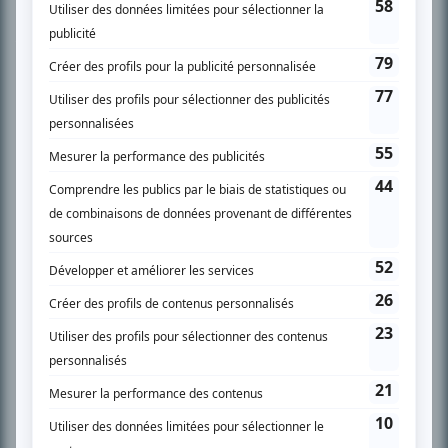
Chroniqueur télé du journal Le Soleil depuis 2001, Richard Therrien carbure à
son petit écran. Celui qu’on surnomme parfois «l’encyclopédie de la
télévision» a d’abord oeuvré au magazine TV Hebdo de 1996 à 2001. Sa
spécialité: la télé québécoise. On peut l’entendre régulièrement commenter
l’actualité télévisuelle au 98,5.
En savoir plus »
SUR LE RÉSEAU BIZZ MÉDIA
PLAN DU SITE
Accueil
Liste des oeuvres
Liste des comédiens
Recherche avancée