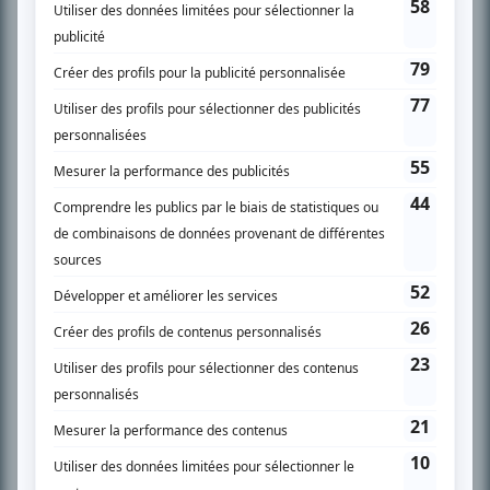
spécialité: la télé québécoise. On peut l’entendre régulièrement commenter
l’actualité télévisuelle au 98,5.
En savoir plus »
SUR LE RÉSEAU BIZZ MÉDIA
PLAN DU SITE
Accueil
Liste des oeuvres
Liste des comédiens
Recherche avancée
À propos
Nous contacter