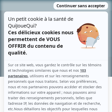
Passer
MENU
au
contenu
Recherche avancée »
MICHEL GAUTHIER
Liens
Fiche de Michel Gauthier sur Showbizz.net