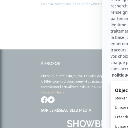
Fiche de Michel Boudot sur Showbizz.net
Informations
complémentaires
À PROPOS
Chroniqueur télé du journal Le Soleil depuis 2001, Richa
la télévision» a d’abord oeuvré au magazine TV Hebdo de 
commenter l’actualité télévisuelle au 98,5.
En savoir plus »
SUR LE RÉSEAU BIZZ MÉDIA