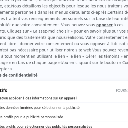
Scénario: La mémoire cassée
(
Un danseur
)
Fanfreluche
(
L’accordéoniste
)
rd Therrien carbure à son petit écran. Celui qu’on surnomme parfois «l’encyclopédie 
1996 à 2001. Sa spécialité: la télé québécoise. On peut l’entendre régulièrement