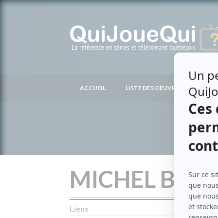
Passer
au
contenu
ACCUEIL
LISTE DES OEUVRES
LIS
MICHEL BOU
Liens