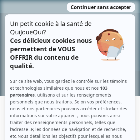
Passer
MENU
au
contenu
Recherche avancée »
MICHAEL HARDING
Liens
Fiche de Michael Harding sur Showbizz.net