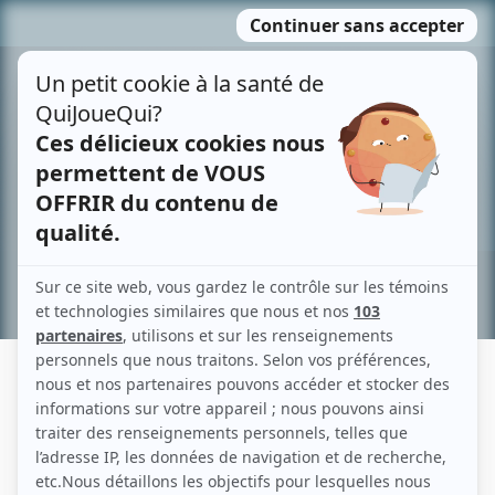
Passer
MENU
au
contenu
Recherche avancée »
MICHAEL DOZIER
Liens
Fiche de Michael Dozier sur Showbizz.net