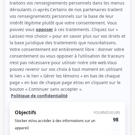
(Source: Les Films Séville)
Liens
Fiche de Michael Dowse sur Showbizz.net
Contributions
The Sticky
Réalisateur