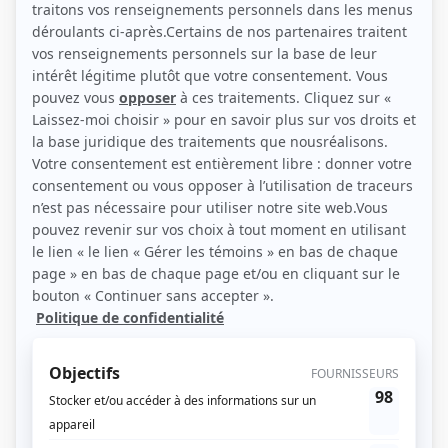
(Source: Pierre Manning / TVA)
Liens
Fiche de Mia Tinayre sur Showbizz.net