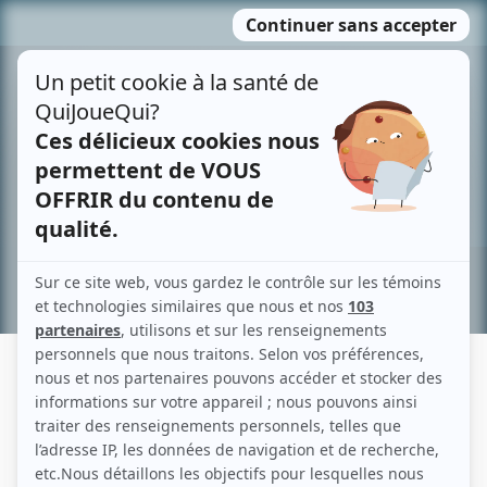
Passer
MENU
au
contenu
Recherche avancée »
MIA TINAYRE