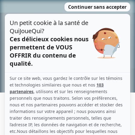
Passer
MENU
au
contenu
Recherche avancée »
MÉLODY MINVILLE
Liens
Fiche de Mélody Minville sur Showbizz.net