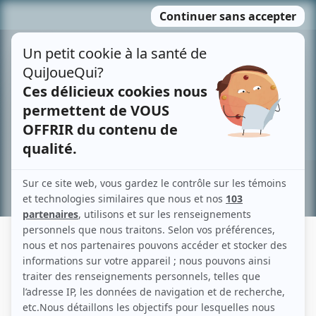
Passer
MENU
au
contenu
Recherche avancée »
MÉLIANE BERGERON SOREL
Liens
Fiche de Méliane Bergeron Sorel sur Showbizz.net