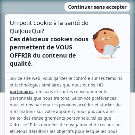
Passer
MENU
au
contenu
Recherche avancée »
MEGAN BUTLER
Liens
Fiche de Megan Butler sur Showbizz.net