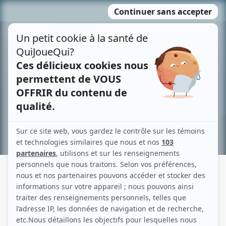
Passer
MENU
au
contenu
Recherche avancée »
MEEGWUN FAIRBROTHER