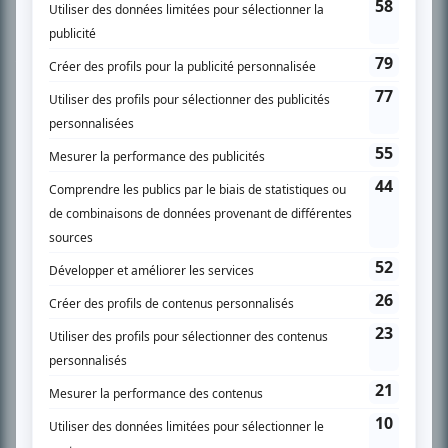
Chroniqueur télé du journal Le Soleil depuis 2001, Richard Therrien carbure à
son petit écran. Celui qu’on surnomme parfois «l’encyclopédie de la
télévision» a d’abord oeuvré au magazine TV Hebdo de 1996 à 2001. Sa
spécialité: la télé québécoise. On peut l’entendre régulièrement commenter
l’actualité télévisuelle au 98,5.
En savoir plus »
SUR LE RÉSEAU BIZZ MÉDIA
PLAN DU SITE
Accueil
Liste des oeuvres
Liste des comédiens