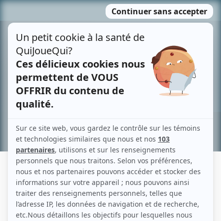
Passer
MENU
au
contenu
Recherche avancée »
MAXIME LAGACÉ
Liens
Fiche de Maxime Lagacé sur Showbizz.net