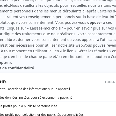
Les Argonautes
(
Shaolanne
)
30 vies
(
Katia
2013
)
rd Therrien carbure à son petit écran. Celui qu’on surnomme parfois «l’encyclopédie 
1996 à 2001. Sa spécialité: la télé québécoise. On peut l’entendre régulièrement