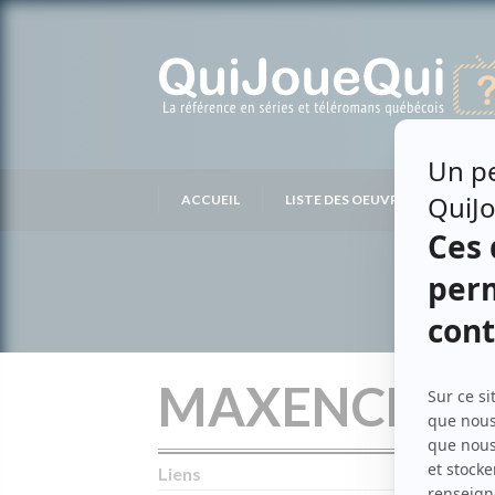
Passer
au
contenu
ACCUEIL
LISTE DES OEUVRES
LIS
MAXENCE L
Liens