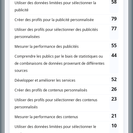
l’actualité télévisuelle au 98,5.
En savoir plus »
SUR LE RÉSEAU BIZZ MÉDIA
PLAN DU SITE
Accueil
Liste des oeuvres
Liste des comédiens
Recherche avancée
À propos
Nous contacter
Termes et conditions