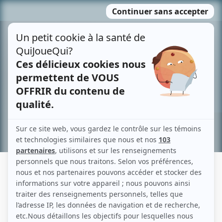
Passer
MENU
au
contenu
Recherche avancée »
MAURICE GAGNON
Liens
Fiche de Maurice Gagnon sur Showbizz.net