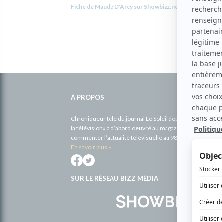
Fiche de Maude D'Arcy sur Showbizz.net
Informations
complémentaires
À PROPOS
Chroniqueur télé du journal Le Soleil depuis 2001, Richa
la télévision» a d’abord oeuvré au magazine TV Hebdo de 
commenter l’actualité télévisuelle au 98,5.
En savoir plus »
SUR LE RÉSEAU BIZZ MÉDIA