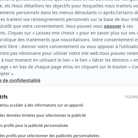
D'Iberville
(
Rôle inconnu
)
rd Therrien carbure à son petit écran. Celui qu’on surnomme parfois «l’encyclopédie 
1996 à 2001. Sa spécialité: la télé québécoise. On peut l’entendre régulièrement