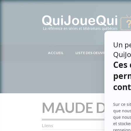
Passer
au
contenu
ACCUEIL
LISTE DES OEUVRES
LIS
MAUDE D'AR
Liens