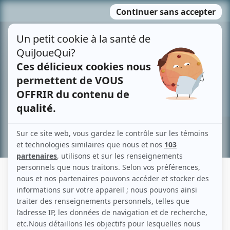
Passer
MENU
au
contenu
Recherche avancée »
MAUD BEAUCHEMIN
Liens
Fiche de Maud Beauchemin sur Showbizz.net