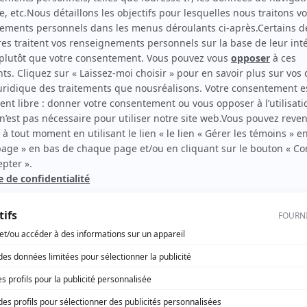
Toi & moi
(
Pompier
2015
)
rd Therrien carbure à son petit écran. Celui qu’on surnomme parfois «l’encyclopédie 
1996 à 2001. Sa spécialité: la télé québécoise. On peut l’entendre régulièrement