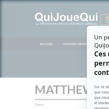
Passer
au
contenu
ACCUEIL
LISTE DES OEUVRES
LIS
MATTHEW M
Liens