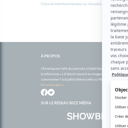
Fiche de Matthew MacKay sur Showbizz.net
Informations
complémentaires
À PROPOS
Chroniqueur télé du journal Le Soleil depuis 2001, Richa
la télévision» a d’abord oeuvré au magazine TV Hebdo de 
commenter l’actualité télévisuelle au 98,5.
En savoir plus »
SUR LE RÉSEAU BIZZ MÉDIA