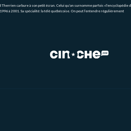
rd Therrien carbure à son petit écran. Celui qu’on surnomme parfois «l’encyclopédie 
1996 à 2001. Sa spécialité: la télé québécoise. On peut l’entendre régulièrement