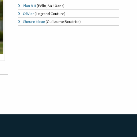
Plan B II
(
Félix, 8 à 10 ans
)
Olivier
(
Le grand Couture
)
L'heure bleue
(
Guillaume Boudrias
)