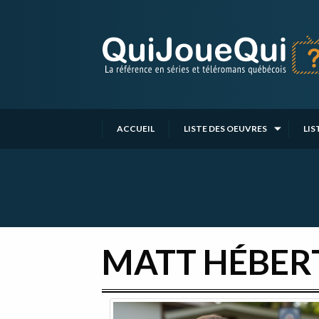
Passer
au
contenu
ACCUEIL
LISTE DES OEUVRES
LIS
MATT HÉBER