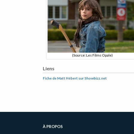
(Source: Les Films Opale)
Liens
Fiche de Matt Hébert sur Showbizz.net
Informations
complémentaires
À PROPOS