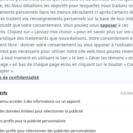
Motel Paradis
(
Adolescente
)
rd Therrien carbure à son petit écran. Celui qu’on surnomme parfois «l’encyclopédie 
1996 à 2001. Sa spécialité: la télé québécoise. On peut l’entendre régulièrement