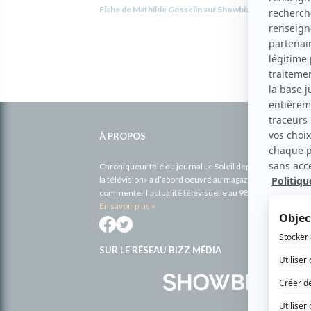
Fiche de Mathilde Gosselin sur Showbizz.net
Informations
complémentaires
À PROPOS
Chroniqueur télé du journal Le Soleil depuis 2001, Richa
la télévision» a d’abord oeuvré au magazine TV Hebdo de 
commenter l’actualité télévisuelle au 98,5.
En savoir plus »
SUR LE RÉSEAU BIZZ MÉDIA