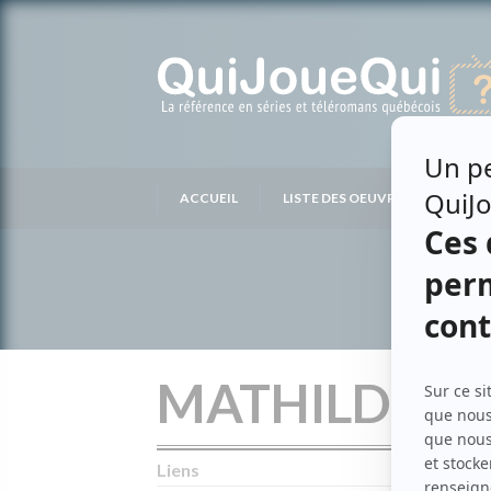
Passer
au
contenu
ACCUEIL
LISTE DES OEUVRES
LIS
MATHILDE G
Liens