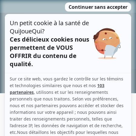
Passer
MENU
au
contenu
Recherche avancée »
MATHIAS ROUSSIER
Liens
Fiche de Mathias Roussier sur Showbizz.net