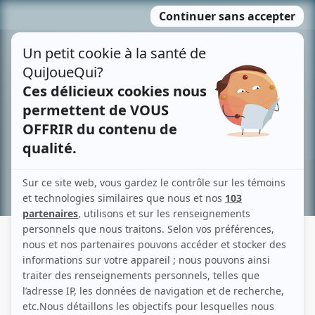
Passer
MENU
au
contenu
Recherche avancée »
MARYSE BEAUREGARD
Liens
Fiche de Maryse Beauregard sur Showbizz.net