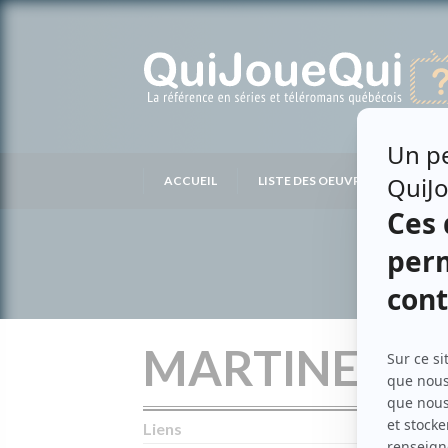
Passer
au
contenu
ACCUEIL
LISTE DES OEUVRES
LIS
MARTINE QU
Liens