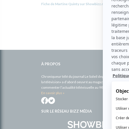
Fiche de Martine Quinty sur Showbizz.net
Informations
complémentaires
À PROPOS
Chroniqueur télé du journal Le Soleil depuis 2001, Richa
la télévision» a d’abord oeuvré au magazine TV Hebdo de 
commenter l’actualité télévisuelle au 98,5.
En savoir plus »
SUR LE RÉSEAU BIZZ MÉDIA