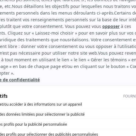
Comme des têtes pas de poule
Producteur
Les mutants
Producteur
rd Therrien carbure à son petit écran. Celui qu’on surnomme parfois «l’encyclopédie 
1996 à 2001. Sa spécialité: la télé québécoise. On peut l’entendre régulièrement