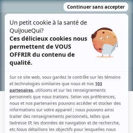
Passer
MENU
au
contenu
Recherche avancée »
MARTINE BARN
Liens
Fiche de Martine Barn sur Showbizz.net