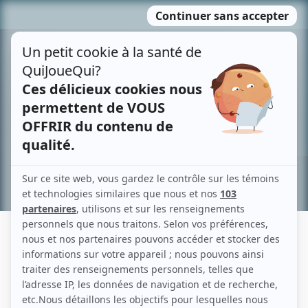
Passer
MENU
au
contenu
Recherche avancée »
MARTIN ROY II
Liens
Fiche de Martin Roy II sur Showbizz.net