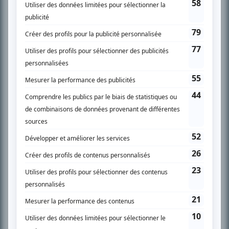
l’actualité télévisuelle au 98,5.
En savoir plus »
SUR LE RÉSEAU BIZZ MÉDIA
PLAN DU SITE
Accueil
Liste des oeuvres
Liste des comédiens
Recherche avancée
À propos
Nous contacter
Termes et conditions