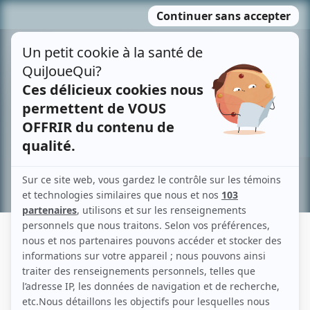
Passer
MENU
au
contenu
Recherche avancée »
MARTIN MOREL
Liens
Fiche de Martin Morel sur Showbizz.net