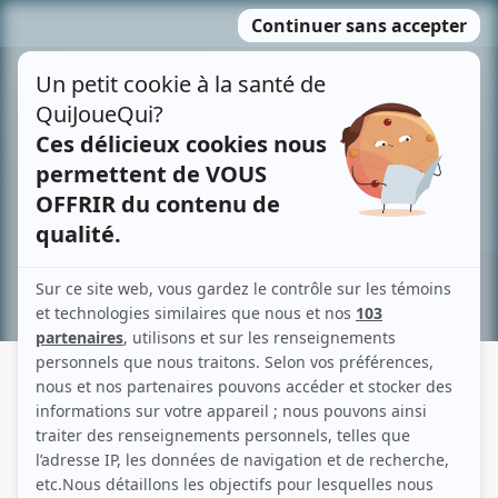
Passer
MENU
au
contenu
Recherche avancée »
MARTIN LEFEBVRE
Liens
Fiche de Martin Lefebvre sur Showbizz.net