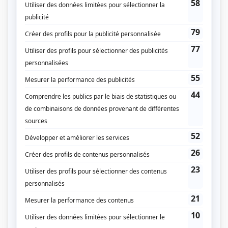
Alix et les merveilleux
(
Chef de la sécurité
)
Bienvenue à Kingston-Falls
(
Romain Rioux
)
Le bonheur
(
Préposé Paddle Board
2023
)
5e rang
(
Jean-René Bazin
2019
-
)
District 31
(
Me Joël Bourbonnais
)
Les beaux malaises
(
Vendeur toilettes
)
1, 2, 3... Géant
(
Ding Dong
)
Les Boys
(
Voleur à la cagoule
)
Les Bougon, c'est aussi ça la vie!
(
Facteur
)
L'Auberge du chien noir
(
Gaspard Gauthier
)
Une grenade avec ça?
(
Simon
)
Ayoye!
(
Spoutnick Bacon
)
Dans une galaxie près de chez vous
(
Fonctionnaire
)
4 et demi...
(
Jean-René Bazin
)