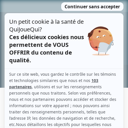
Passer
MENU
au
contenu
Recherche avancée »
MARTIN HÉROUX