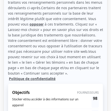
(Source: Photo: Agence artistique Thomas Graton)
Liens
Fiche de Martin Héroux sur Showbizz.net
Personnages
STAT
(
Mario Gervais
2024
)