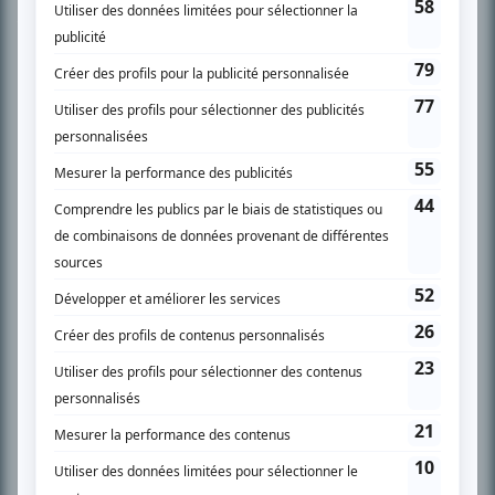
son petit écran. Celui qu’on surnomme parfois «l’encyclopédie de la
télévision» a d’abord oeuvré au magazine TV Hebdo de 1996 à 2001. Sa
spécialité: la télé québécoise. On peut l’entendre régulièrement commenter
l’actualité télévisuelle au 98,5.
En savoir plus »
SUR LE RÉSEAU BIZZ MÉDIA
PLAN DU SITE
Accueil
Liste des oeuvres
Liste des comédiens
Recherche avancée
À propos