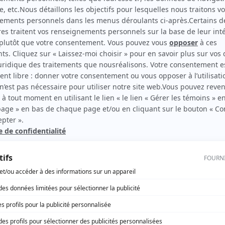
La plus belle de céans
(
Rôle inconnu
)
rd Therrien carbure à son petit écran. Celui qu’on surnomme parfois «l’encyclopédie 
1996 à 2001. Sa spécialité: la télé québécoise. On peut l’entendre régulièrement