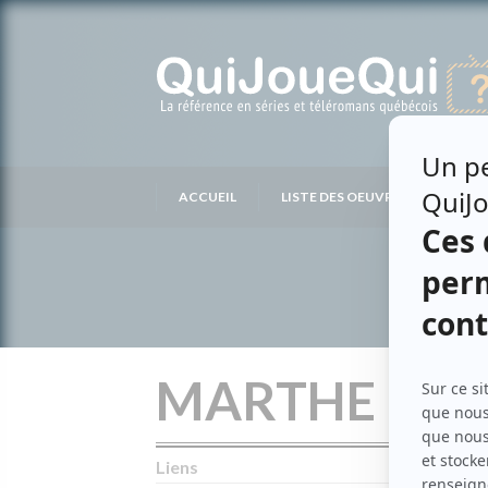
Passer
au
contenu
ACCUEIL
LISTE DES OEUVRES
LIS
MARTHE LAP
Liens