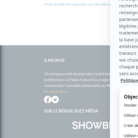
Fiche de Marthe Lapointe sur Showbizz.net
Informations
complémentaires
À PROPOS
Chroniqueur télé du journal Le Soleil depuis 2001, Richa
la télévision» a d’abord oeuvré au magazine TV Hebdo de 
commenter l’actualité télévisuelle au 98,5.
En savoir plus »
SUR LE RÉSEAU BIZZ MÉDIA