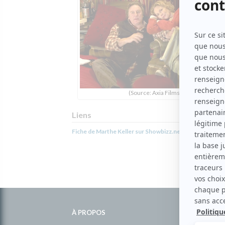
(Source: Axia Films)
Liens
Fiche de Marthe Keller sur Showbizz.net
Informations
complémentaires
À PROPOS