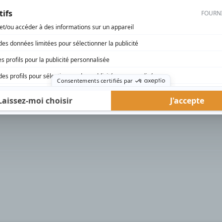
rd Therrien carbure à son petit écran. Celui qu’on surnomme parfois «l’encyclopédie 
1996 à 2001. Sa spécialité: la télé québécoise. On peut l’entendre régulièrement