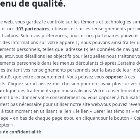
Belle époque
(
Antoinette
)
La demoiselle d'Avignon
(
Koba Lye-Lye
)