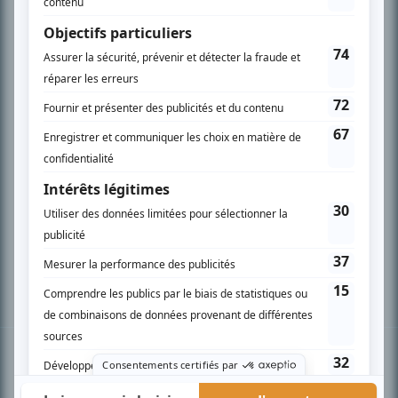
PLAN DU SITE
Accueil
Liste des oeuvres
Liste des comédiens
Recherche avancée
À propos
Nous contacter
Termes et conditions
Politique de confidentialité
Gestion du consentement