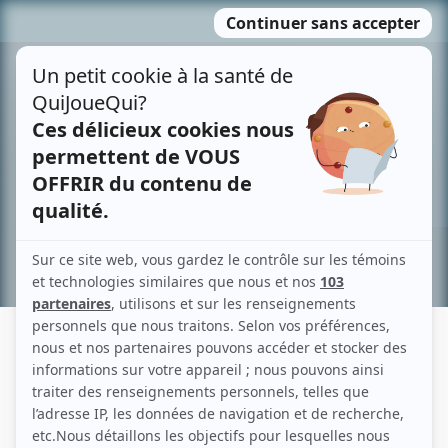
Passer
MENU
au
contenu
Recherche avancée »
MARK O'BRIEN