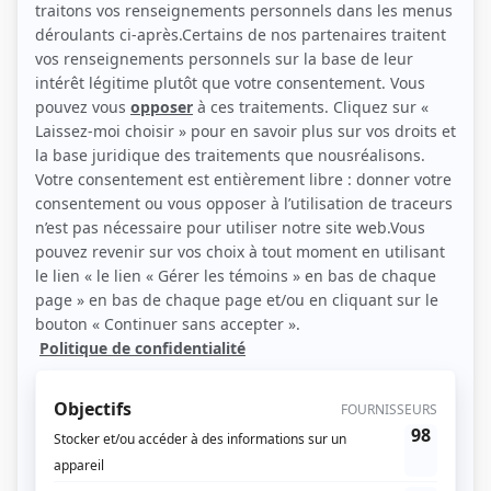
(Source: Happy Geeks Media)
Liens
Fiche de Mark O'Brien sur Showbizz.net
Personnages
The Sticky
(
Charlie
)