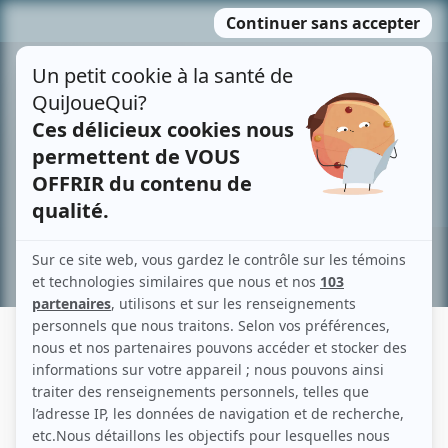
Passer
MENU
au
contenu
Recherche avancée »
MARK BROMILOW
Liens
Fiche de Mark Bromilow sur Showbizz.net