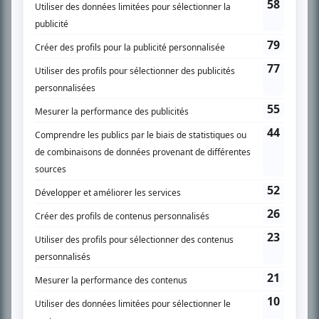
son petit écran. Celui qu’on surnomme parfois «l’encyclopédie de la
télévision» a d’abord oeuvré au magazine TV Hebdo de 1996 à 2001. Sa
spécialité: la télé québécoise. On peut l’entendre régulièrement commenter
l’actualité télévisuelle au 98,5.
En savoir plus »
SUR LE RÉSEAU BIZZ MÉDIA
PLAN DU SITE
Accueil
Liste des oeuvres
Liste des comédiens
Recherche avancée
À propos