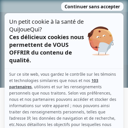
Passer
MENU
au
contenu
Recherche avancée »
MARIELLE DAVID
Liens
Fiche de Marielle David sur Showbizz.net