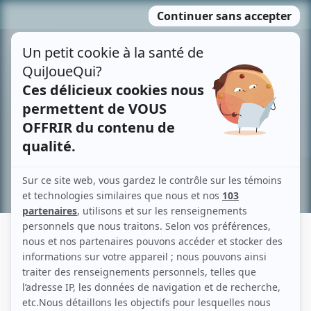
Passer
MENU
au
contenu
Recherche avancée »
MARIE VERDI
Liens
Fiche de Marie Verdi sur Showbizz.net