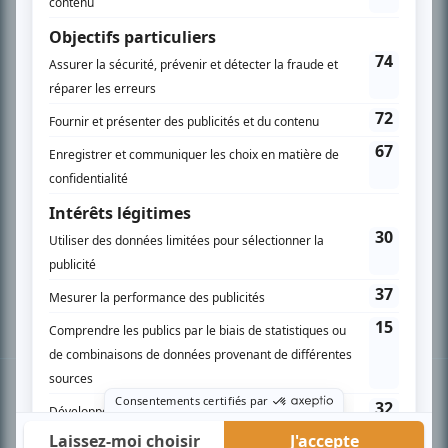
PLAN DU SITE
Accueil
Liste des oeuvres
Liste des comédiens
Recherche avancée
À propos
Nous contacter
Termes et conditions
Politique de confidentialité
Gestion du consentement