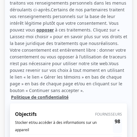
Récompenses
Séries ou téléromans
Gala MetroStar 1994 - Rôle de soutien féminin téléroman ou minisérie -
Roxanne Léveillée - Chambres en ville
Gala MetroStar 1987 - Jeune artiste masculin ou féminin de moins de 25 ans -
Judith Létourneau - Chop-suey
Club Sandwich – Prix Artis 1986 - Jeune comédienne préférée - Zoé Cayer -
Peau de banane
Personnages
Jasmine
(
Armande
)
Ent'Cadieux
(
Line Dubuc
1996
-
1997
)
Chambres en ville
(
Roxanne Léveillée
1992
-
1996
)
Chop-suey
(
Judith Létourneau
)
À plein temps
(
Nathalie
)
Peau de banane
(
Zoé Cayer
)