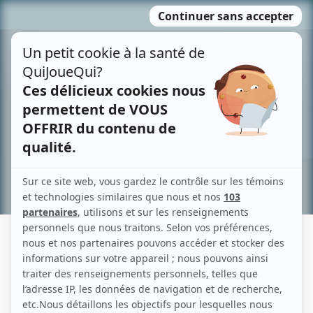
Passer
MENU
au
contenu
Recherche avancée »
MARIE-SOLEIL TOUGAS
Liens
Fiche de Marie-Soleil Tougas sur Showbizz.net