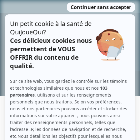
Passer
MENU
au
contenu
Recherche avancée »
MARIE PLOURDE
Liens
Fiche de Marie Plourde sur Showbizz.net