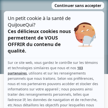
Passer
MENU
au
contenu
Recherche avancée »
MARIE-PHILIPPE CHÂTILLON
Liens
Fiche de Marie-Philippe Châtillon sur Showbizz.net