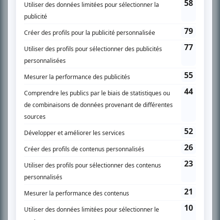
Chroniqueur télé du journal Le Soleil depuis 2001, Richard Therrien carbure à
son petit écran. Celui qu’on surnomme parfois «l’encyclopédie de la
télévision» a d’abord oeuvré au magazine TV Hebdo de 1996 à 2001. Sa
spécialité: la télé québécoise. On peut l’entendre régulièrement commenter
l’actualité télévisuelle au 98,5.
En savoir plus »
SUR LE RÉSEAU BIZZ MÉDIA
PLAN DU SITE
Accueil
Liste des oeuvres
Liste des comédiens
Recherche avancée