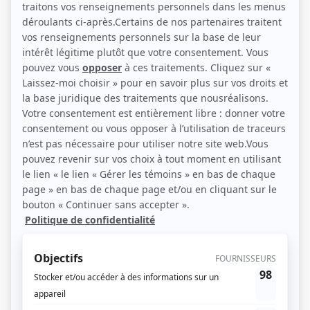
(Source: Photo: Andréanne Gauthier)
Liens
Fiche de Marie-Laurence Moreau sur Showbizz.net
Personnages
Dumas
(
Audrey Casgrain
2024
)