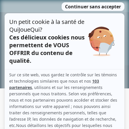
Passer
MENU
au
contenu
Recherche avancée »
MARIE-LAURENCE MOREAU