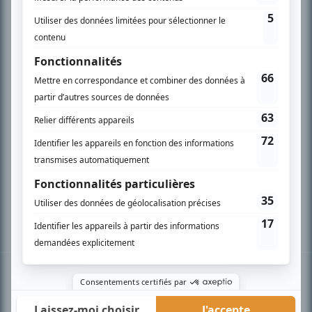
PLAN DU SITE
Accueil
Liste des oeuvres
Liste des comédiens
Recherche avancée
À propos
Nous contacter
Termes et conditions
Politique de confidentialité
Gestion du consentement