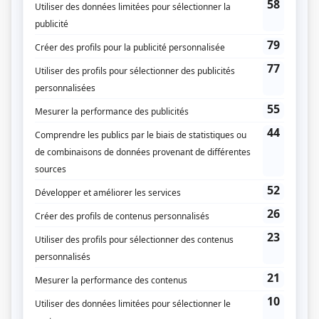
STAT
(
Hélène
2022
)
Le gouffre lumineux
(
Valérie
)
À coeur battant (2023)
(
Lisa
2024
)
Portrait-robot
(
Edith Major
)
Plan B III
(
Marianne Clermont
)
Léo
(
Cindy
)
Une autre histoire
(
Maryse Vézina
)
L'Académie
(
Mme Palardy
)
Olivier
(
Madeleine Tremblay
)
L'heure bleue
(
Stéphanie Thibault
)
Les Simone
(
Geneviève
2017
)
District 31
(
Karine Lamothe
2017
)
Les pêcheurs
(
Léane
2016
)
Les Argonautes
(
Lily
)
Penthouse 5-0
(
Marie-Soleil
)
Les Invincibles
(
Manon
)
Vice caché
(
Nathalie
)