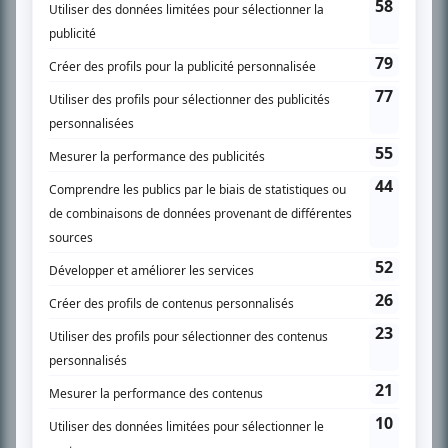
son petit écran. Celui qu’on surnomme parfois «l’encyclopédie de la
télévision» a d’abord oeuvré au magazine TV Hebdo de 1996 à 2001. Sa
spécialité: la télé québécoise. On peut l’entendre régulièrement commenter
l’actualité télévisuelle au 98,5.
En savoir plus »
SUR LE RÉSEAU BIZZ MÉDIA
PLAN DU SITE
Accueil
Liste des oeuvres
Liste des comédiens
Recherche avancée