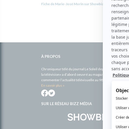
Fiche de Marie-José Morin sur Showbizz.net
Informations
complémentaires
À PROPOS
Chroniqueur télé du journal Le Soleil depuis 2001, Richa
la télévision» a d’abord oeuvré au magazine TV Hebdo de 
commenter l’actualité télévisuelle au 98,5.
En savoir plus »
SUR LE RÉSEAU BIZZ MÉDIA