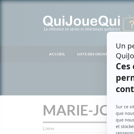
Passer
au
contenu
ACCUEIL
LISTE DES OEUVRES
LIS
MARIE-JOSÉ
Liens