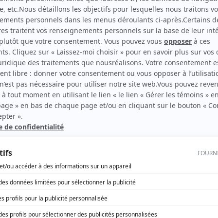
Les Berger
(
Mathilde Germain
)
rd Therrien carbure à son petit écran. Celui qu’on surnomme parfois «l’encyclopédie 
1996 à 2001. Sa spécialité: la télé québécoise. On peut l’entendre régulièrement