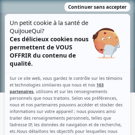
Passer
MENU
au
contenu
Recherche avancée »
MARIE FAY
Liens
Fiche de Marie Fay sur Showbizz.net