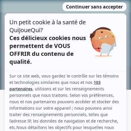
Passer
MENU
au
contenu
Recherche avancée »
MARIE-ÈVE RACINE-LEGENDRE
Liens
Fiche de Marie-Ève Racine-Legendre sur Showbizz.net