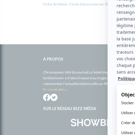
Fiche de Marie-Clovis Dansereau sur Showbizz.net
Informations
complémentaires
À PROPOS
Chroniqueur télé du journal Le Soleil depuis 2001, Richa
la télévision» a d’abord oeuvré au magazine TV Hebdo de 
commenter l’actualité télévisuelle au 98,5.
En savoir plus »
SUR LE RÉSEAU BIZZ MÉDIA