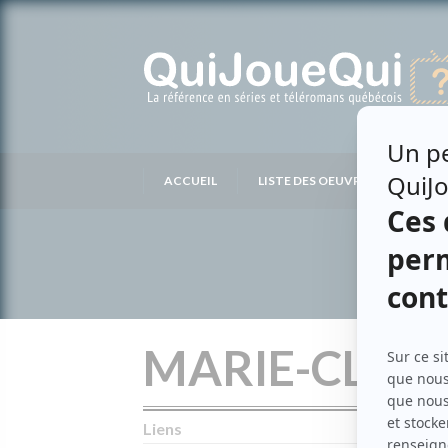
Passer
au
contenu
ACCUEIL
LISTE DES OEUVRES
LIS
MARIE-CLOV
Liens