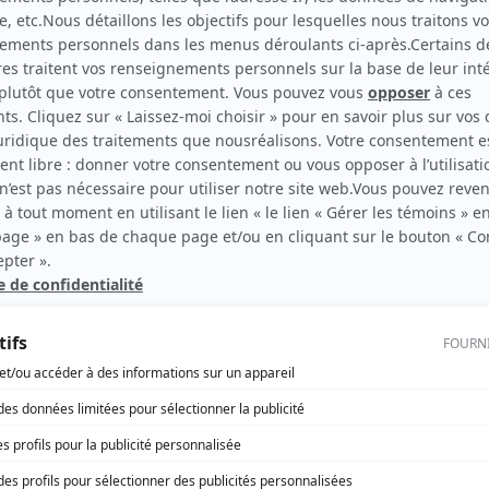
Mon meilleur ennemi
(
Lisa Fortunato, jeune
)
rd Therrien carbure à son petit écran. Celui qu’on surnomme parfois «l’encyclopédie 
1996 à 2001. Sa spécialité: la télé québécoise. On peut l’entendre régulièrement